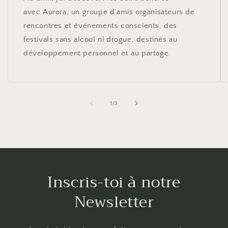
avec Aurora, un groupe d’amis organisateurs de
rencontres et événements conscients, des
festivals sans alcool ni drogue, destinés au
développement personnel et au partage.
of
1
/
3
Inscris-toi à notre
Newsletter