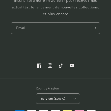
Inscris-toi à notre newsletter pour recevoir nos
actualités, le lancement de nouvelles collections,
et plus encore
Email
Facebook
Instagram
TikTok
YouTube
Country/region
Belgium (EUR €)
Payment